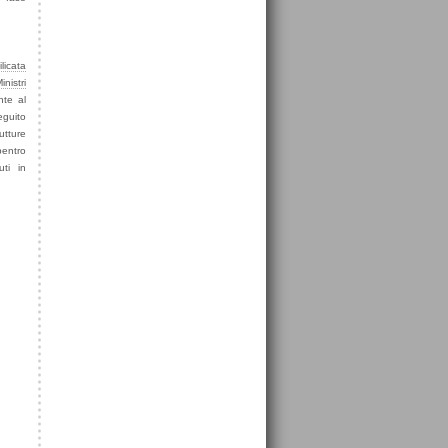
licata
nistri
nte al
eguito
utture
bentro
uti in