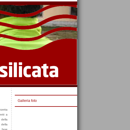
Galleria foto
zzetta
etti a
 della
 della
a fase