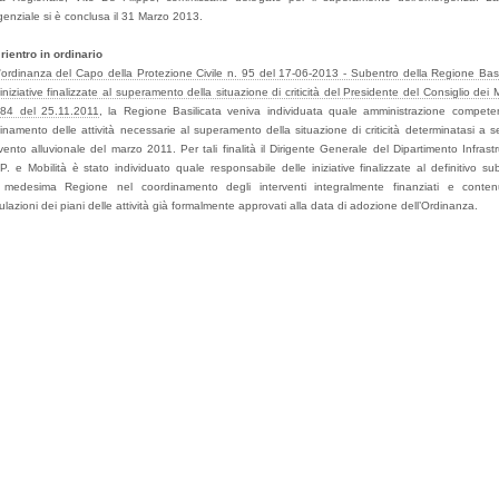
enziale si è conclusa il 31 Marzo 2013.
rientro in ordinario
'
ordinanza del Capo della Protezione Civile n. 95 del 17-06-2013 - Subentro della Regione Basi
 iniziative finalizzate al superamento della situazione di criticità del Presidente del Consiglio dei Mi
984 del 25.11.2011
, la Regione Basilicata veniva individuata quale amministrazione compete
inamento delle attività necessarie al superamento della situazione di criticità determinatasi a s
evento alluvionale del marzo 2011. Per tali finalità il Dirigente Generale del Dipartimento Infrastr
. e Mobilità è stato individuato quale responsabile delle iniziative finalizzate al definitivo su
 medesima Regione nel coordinamento degli interventi integralmente finanziati e conten
ulazioni dei piani delle attività già formalmente approvati alla data di adozione dell’Ordinanza.