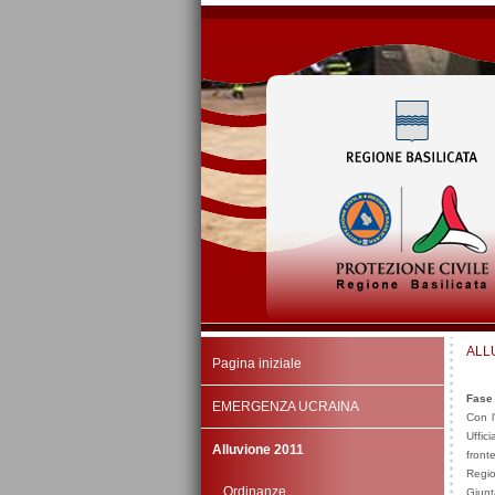
ALL
Pagina iniziale
Fase
EMERGENZA UCRAINA
Con l
Uffic
Alluvione 2011
front
Regio
Ordinanze
Giunt