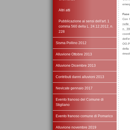
emerg
Altri atti
Fase 
Con l
Pubblicazione ai sensi dell'art. 1
nelle
comma 560 della L. 24.12.2012, n.
n. 3
228
coord
dell’
Sisma Pollino 2012
OO.PP
della
rimod
Alluvione Ottobre 2013
Alluvione Dicembre 2013
Contributi danni alluvioni 2013
Nevicate gennaio 2017
Evento franoso del Comune di
Stigliano
Evento franoso comune di Pomarico
Alluvione novembre 2019