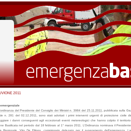
UVIONE 2011
 emergenziale
'
ordinanza del Presidente del Consiglio dei Ministri n. 3984 del 25.11.2011
, pubblicata sulla Ga
iale n. 281 del 02.12.2011, sono stati adottati i primi interventi urgenti di protezione civile dir
eggiare i danni conseguenti agli eccezionali eventi metereologici che hanno colpito il territorio
ne Basilicata nel periodo dal 18 febbraio al 1° marzo 2011. L’Ordinanza nominava il Presidente
a Regionale, Vito De Filippo, commissario delegato per il superamento dell’emergenza. L