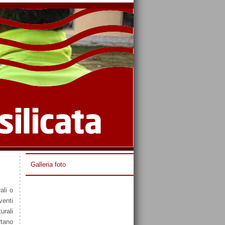
Galleria foto
ali o
venti
urali
rtano