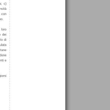
a; c)
nsità
e con
po.
 loro
o dei
io di
ulata
itane
ndone
nti e
iorni