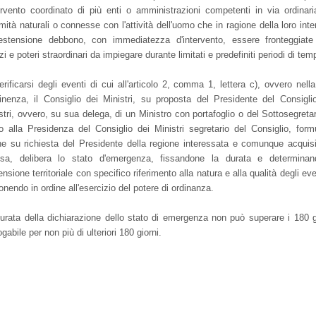
tervento coordinato di più enti o amministrazioni competenti in via ordinari
mità naturali o connesse con l'attività dell'uomo che in ragione della loro inte
stensione debbono, con immediatezza d'intervento, essere fronteggiat
i e poteri straordinari da impiegare durante limitati e predefiniti periodi di tem
erificarsi degli eventi di cui all'articolo 2, comma 1, lettera c), ovvero nella
nenza, il Consiglio dei Ministri, su proposta del Presidente del Consigli
stri, ovvero, su sua delega, di un Ministro con portafoglio o del Sottosegretar
o alla Presidenza del Consiglio dei Ministri segretario del Consiglio, form
e su richiesta del Presidente della regione interessata e comunque acquis
tesa, delibera lo stato d'emergenza, fissandone la durata e determina
tensione territoriale con specifico riferimento alla natura e alla qualità degli eve
onendo in ordine all'esercizio del potere di ordinanza.
urata della dichiarazione dello stato di emergenza non può superare i 180 g
ogabile per non più di ulteriori 180 giorni.