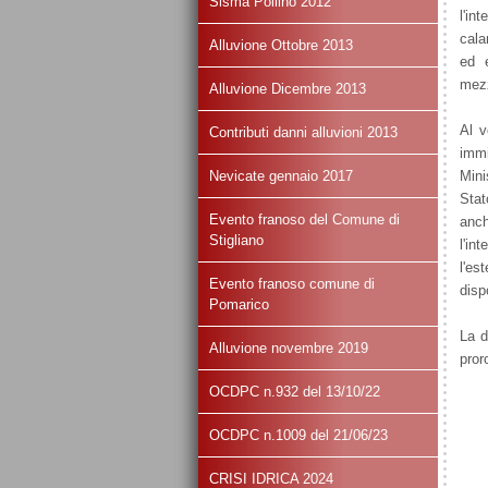
Sisma Pollino 2012
l'in
cala
Alluvione Ottobre 2013
ed e
mezz
Alluvione Dicembre 2013
Al v
Contributi danni alluvioni 2013
immi
Nevicate gennaio 2017
Mini
Stat
Evento franoso del Comune di
anch
Stigliano
l'in
l'es
Evento franoso comune di
disp
Pomarico
La d
Alluvione novembre 2019
pror
OCDPC n.932 del 13/10/22
OCDPC n.1009 del 21/06/23
CRISI IDRICA 2024