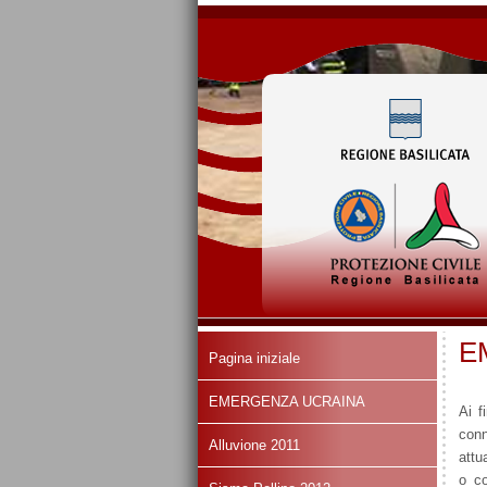
E
Pagina iniziale
EMERGENZA UCRAINA
Ai f
conn
Alluvione 2011
attu
o co