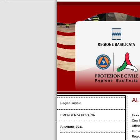
AL
Pagina iniziale
EMERGENZA UCRAINA
Fase
Con l
Uffic
Alluvione 2011
front
Regio
Ordinanze