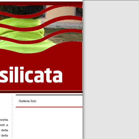
Galleria foto
zzetta
etti a
 della
 della