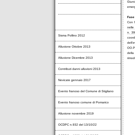
Giunt
emerg
Altri atti
Fase 
Pubblicazione ai sensi dell'art. 1 comma
Con l
560 della L. 24.12.2012, n. 228
nelle
n. 3
Sisma Pollino 2012
coord
dell’
Alluvione Ottobre 2013
OO.PP
della
Alluvione Dicembre 2013
rimod
Contributi danni alluvioni 2013
Nevicate gennaio 2017
Evento franoso del Comune di Stigliano
Evento franoso comune di Pomarico
Alluvione novembre 2019
OCDPC n.932 del 13/10/22