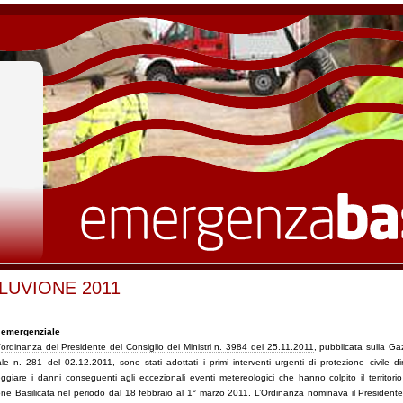
LUVIONE 2011
 emergenziale
'
ordinanza del Presidente del Consiglio dei Ministri n. 3984 del 25.11.2011
, pubblicata sulla Ga
iale n. 281 del 02.12.2011, sono stati adottati i primi interventi urgenti di protezione civile dir
eggiare i danni conseguenti agli eccezionali eventi metereologici che hanno colpito il territorio
ne Basilicata nel periodo dal 18 febbraio al 1° marzo 2011. L’Ordinanza nominava il Presidente