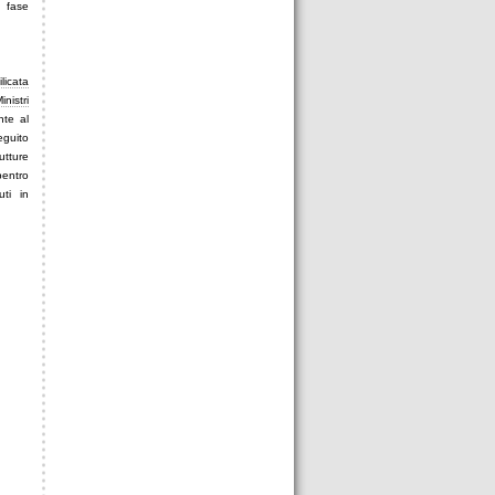
a fase
licata
nistri
nte al
eguito
utture
bentro
uti in