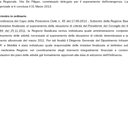
a Regionale, Vito De Filippo, commissario delegato per il superamento dell’emergenza. L
enziale si è conclusa il 31 Marzo 2013.
rientro in ordinario
'
ordinanza del Capo della Protezione Civile n. 95 del 17-06-2013 - Subentro della Regione Basi
 iniziative finalizzate al superamento della situazione di criticità del Presidente del Consiglio dei Mi
984 del 25.11.2011
, la Regione Basilicata veniva individuata quale amministrazione compete
inamento delle attività necessarie al superamento della situazione di criticità determinatasi a s
evento alluvionale del marzo 2011. Per tali finalità il Dirigente Generale del Dipartimento Infrastr
. e Mobilità è stato individuato quale responsabile delle iniziative finalizzate al definitivo su
 medesima Regione nel coordinamento degli interventi integralmente finanziati e conten
ulazioni dei piani delle attività già formalmente approvati alla data di adozione dell’Ordinanza.