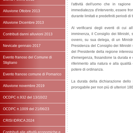
l'attività dell'uomo che in ragion
immediatezza d'intervento, essere fro
Alluvione Ottobre 2013
durante limitati e predefiniti periodi di
Alluvione Dicembre 2013
Al verificarsi degli eventi di cui al
imminenza, il Consiglio dei Ministri, 
Contributi danni alluvioni 2013
ovvero, su sua delega, di un Ministro
Nevicate gennaio 2017
Presidenza del Consiglio dei Ministri 
del Presidente della regione interess
Evento franoso del Comune di
d'emergenza, fissandone la durata e d
Stigliano
riferimento alla natura e alla qualità
potere di ordinanza.
Evento franoso comune di Pomarico
La durata della dichiarazione dell
Alluvione novembre 2019
prorogabile per non più di ulteriori 180
OCDPC n.932 del 13/10/22
OCDPC n.1009 del 21/06/23
CRISI IDRICA 2024
Contributi alle attività economiche e