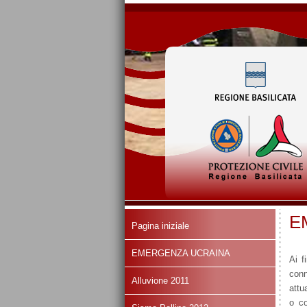
E
Pagina iniziale
EMERGENZA UCRAINA
Ai f
conn
Alluvione 2011
attu
o co