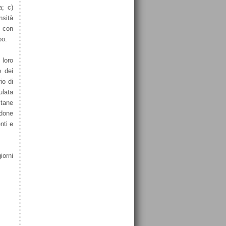
a; c)
nsità
e con
po.
 loro
o dei
io di
ulata
itane
ndone
nti e
iorni