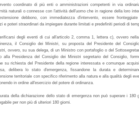
tervento coordinato di più enti o amministrazioni competenti in via ordinari
mità naturali o connesse con l'attività dell'uomo che in ragione della loro inte
stensione debbono, con immediatezza d'intervento, essere fronteggiat
i e poteri straordinari da impiegare durante limitati e predefiniti periodi di tem
erificarsi degli eventi di cui all'articolo 2, comma 1, lettera c), ovvero nella
nenza, il Consiglio dei Ministri, su proposta del Presidente del Consigli
stri, ovvero, su sua delega, di un Ministro con portafoglio o del Sottosegretar
o alla Presidenza del Consiglio dei Ministri segretario del Consiglio, form
e su richiesta del Presidente della regione interessata e comunque acquis
tesa, delibera lo stato d'emergenza, fissandone la durata e determina
tensione territoriale con specifico riferimento alla natura e alla qualità degli eve
onendo in ordine all'esercizio del potere di ordinanza.
urata della dichiarazione dello stato di emergenza non può superare i 180 g
ogabile per non più di ulteriori 180 giorni.