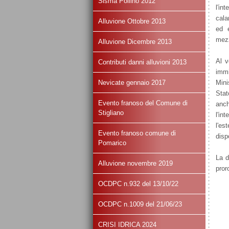
Sisma Pollino 2012
l'in
cala
Alluvione Ottobre 2013
ed e
mezz
Alluvione Dicembre 2013
Al v
Contributi danni alluvioni 2013
immi
Nevicate gennaio 2017
Mini
Stat
Evento franoso del Comune di
anch
Stigliano
l'in
l'es
Evento franoso comune di
disp
Pomarico
La d
Alluvione novembre 2019
pror
OCDPC n.932 del 13/10/22
OCDPC n.1009 del 21/06/23
CRISI IDRICA 2024