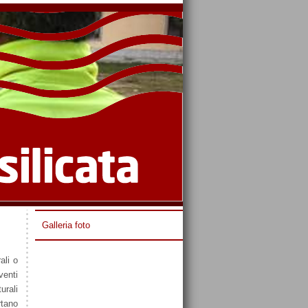
Galleria foto
ali o
venti
urali
rtano