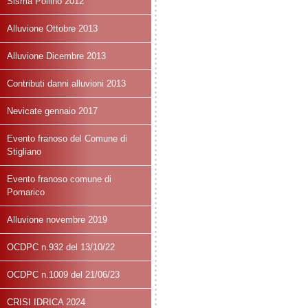
Sisma Pollino 2012
Alluvione Ottobre 2013
Alluvione Dicembre 2013
Contributi danni alluvioni 2013
Nevicate gennaio 2017
Evento franoso del Comune di
Stigliano
Evento franoso comune di
Pomarico
Alluvione novembre 2019
OCDPC n.932 del 13/10/22
OCDPC n.1009 del 21/06/23
CRISI IDRICA 2024