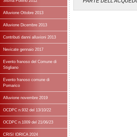
Sisma Pollino 2012
PARTE DELL'ACQUED
Alluvione Ottobre 2013
Alluvione Dicembre 2013
Contributi danni alluvioni 2013
Nevicate gennaio 2017
Evento franoso del Comune di
Stigliano
Evento franoso comune di
Pomarico
Alluvione novembre 2019
OCDPC n.932 del 13/10/22
OCDPC n.1009 del 21/06/23
CRISI IDRICA 2024