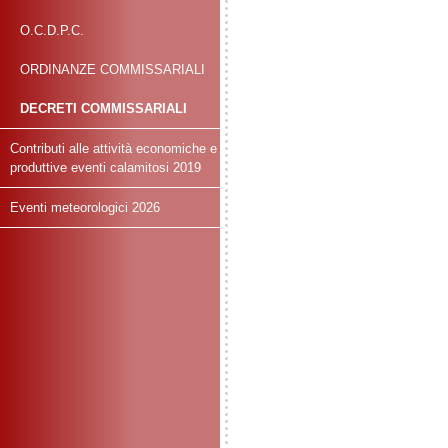
O.C.D.P.C.
ORDINANZE COMMISSARIALI
DECRETI COMMISSARIALI
Contributi alle attività economiche e
produttive eventi calamitosi 2019
Eventi meteorologici 2026