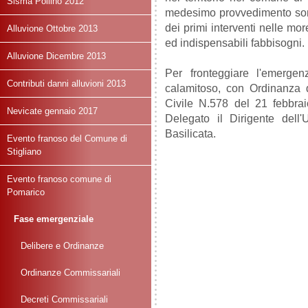
Sisma Pollino 2012
medesimo provvedimento sono 
dei primi interventi nelle more
Alluvione Ottobre 2013
ed indispensabili fabbisogni.
Alluvione Dicembre 2013
Per fronteggiare l'emergen
Contributi danni alluvioni 2013
calamitoso, con Ordinanza 
Civile N.578 del 21 febbra
Nevicate gennaio 2017
Delegato il Dirigente dell'
Basilicata.
Evento franoso del Comune di
Stigliano
Evento franoso comune di
Pomarico
Fase emergenziale
Delibere e Ordinanze
Ordinanze Commissariali
Decreti Commissariali