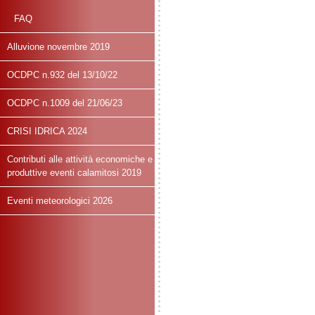
FAQ
Alluvione novembre 2019
OCDPC n.932 del 13/10/22
OCDPC n.1009 del 21/06/23
CRISI IDRICA 2024
Contributi alle attività economiche e
produttive eventi calamitosi 2019
Eventi meteorologici 2026