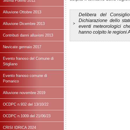
Sisma Pollino 2012
Alluvione Ottobre 2013
Delibera del Consigli
Dichiarazione dello st
Alluvione Dicembre 2013
eventi meteorologici ch
hanno colpito le regioni 
Contributi danni alluvioni 2013
Nevicate gennaio 2017
Evento franoso del Comune di
Stigliano
Evento franoso comune di
Pomarico
Alluvione novembre 2019
OCDPC n.932 del 13/10/22
OCDPC n.1009 del 21/06/23
CRISI IDRICA 2024