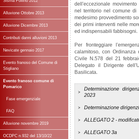
Sisma Pollino 2012
dell'eccezionale movimento f
nel territorio nel comune di
Alluvione Ottobre 2013
medesimo provvedimento sono 
dei primi interventi nelle more
Alluvione Dicembre 2013
ed indispensabili fabbisogni.
Contributi danni alluvioni 2013
Per fronteggiare l'emergen
Nevicate gennaio 2017
calamitoso, con Ordinanza 
Civile N.578 del 21 febbra
Evento franoso del Comune di
Delegato il Dirigente dell'
Stigliano
Basilicata.
Evento franoso comune di
Pomarico
Determinazione dirigen
2023
Fase emergenziale
Determinazione dirigenz
FAQ
ALLEGATO 2 - modificat
Alluvione novembre 2019
ALLEGATO 3a
OCDPC n.932 del 13/10/22