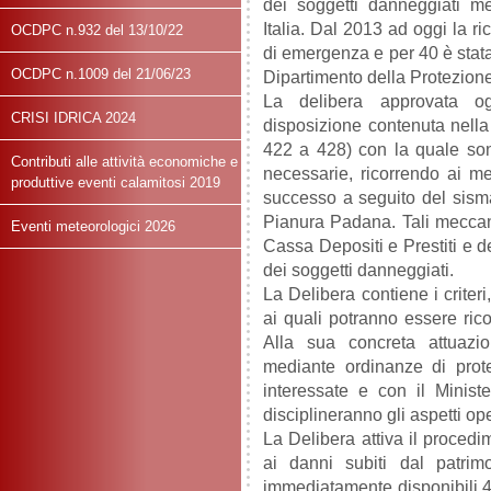
dei soggetti danneggiati me
Italia. Dal 2013 ad oggi la ri
OCDPC n.932 del 13/10/22
di emergenza e per 40 è stata
OCDPC n.1009 del 21/06/23
Dipartimento della Protezione
La delibera approvata o
CRISI IDRICA 2024
disposizione contenuta nella 
422 a 428) con la quale son
Contributi alle attività economiche e
necessarie, ricorrendo ai me
produttive eventi calamitosi 2019
successo a seguito del sism
Pianura Padana. Tali meccan
Eventi meteorologici 2026
Cassa Depositi e Prestiti e deg
dei soggetti danneggiati.
La Delibera contiene i criteri
ai quali potranno essere rico
Alla sua concreta attuazio
mediante ordinanze di prote
interessate e con il Minist
disciplineranno gli aspetti ope
La Delibera attiva il procedime
ai danni subiti dal patrimo
immediatamente disponibili 40