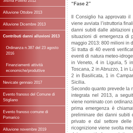
Sisma Pollino 2012
“Fase 2”
Alluvione Ottobre 2013
Il Consiglio ha approvato il
viene avviata l’istruttoria fina
Alluvione Dicembre 2013
danni subiti dalle abitazioni
Contributi danni alluvioni 2013
situazioni di emergenza di pr
maggio 2013: 800 milioni in 
Ordinanza n.387 del 23 agosto
Si tratta di 40 eventi verificat
2016
eventi di natura meteo-idroge
in Veneto, 4 in Liguria, 5 
Finanziamenti attività
Toscana, 2 in Abruzzo, 1 in La
economiche/produttive
2 in Basilicata, 1 in Campa
Sicilia.
Nevicate gennaio 2017
Secondo quanto prevede la nor
Evento franoso del Comune di
integrata nel 2013, a segu
Stigliano
viene nominato con ordinanza 
prima emergenza è chiamato,
Evento franoso comune di
preliminare dei danni subiti 
Pomarico
privato e dal settore delle
ricognizione viene svolta med
Alluvione novembre 2019