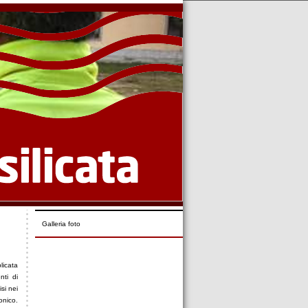
Galleria foto
licata
nti di
si nei
onico.