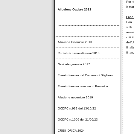
Per f
è sta
Alluvione Ottobre 2013
Fase 
Fase emergenziale
Con l
sull
Rientro in ordinario
ammin
criti
Alluvione Dicembre 2013
dell’
final
finan
Contributi danni alluvioni 2013
Nevicate gennaio 2017
Evento franoso del Comune di Stigliano
Evento franoso comune di Pomarico
Alluvione novembre 2019
OCDPC n.932 del 13/10/22
OCDPC n.1009 del 21/06/23
CRISI IDRICA 2024