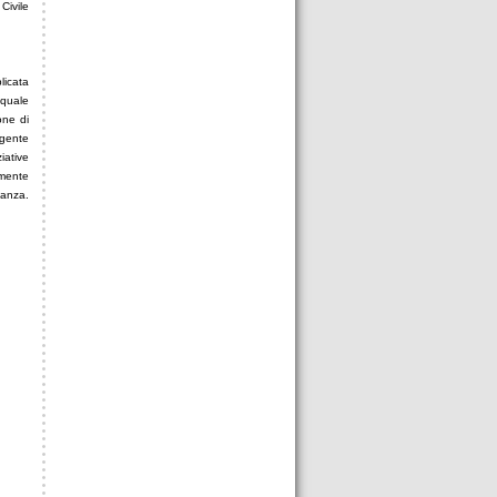
Civile
licata
quale
one di
igente
iative
lmente
nanza.