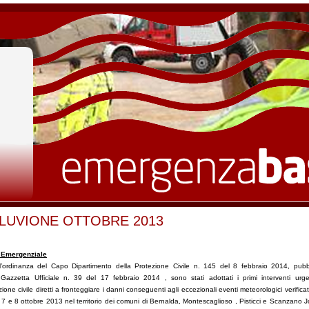
LUVIONE OTTOBRE 2013
 Emergenziale
’ordinanza del Capo Dipartimento della Protezione Civile n. 145 del 8 febbraio 2014, pubb
 Gazzetta Ufficiale n. 39 del 17 febbraio 2014 , sono stati adottati i primi interventi urge
zione civile diretti a fronteggiare i danni conseguenti agli eccezionali eventi meteorologici verificati
i 7 e 8 ottobre 2013 nel territorio dei comuni di Bernalda, Montescaglioso , Pisticci e Scanzano J