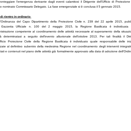
ronteggiare l’emergenza derivante dagli eventi calamitosi il Dirigente dell’Ufficio di Protezione 
to nominato Commissario Delegato. La fase emergenziale si è conclusa il 5 gennaio 2015.
di rientro in ordinario
’Ordinanza del Capo Dipartimento della Protezione Civile n. 239 del 22 aprile 2015, pubb
a Gazzetta Ufficiale n. 100 del 2 maggio 2015, la Regione Basilicata è individuata 
istrazione competente al coordinamento delle attività necessarie al superamento della situazi
cità determinatasi a seguito dell’evento alluvionale dell’ottobre 2013. Per tali finalità il Dir
Ufficio Protezione Civile della Regione Basilicata è individuato quale responsabile delle iniz
izzate al definitivo subentro della medesima Regione nel coordinamento degli interventi integra
ziati e contenuti nel piano delle attività già formalmente approvato alla data di adozione dell’Ordi